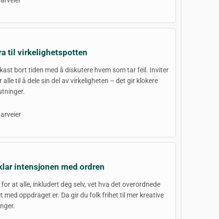
arveier
ra til virkelighetspotten
 kast bort tiden med å diskutere hvem som tar feil. Inviter
r alle til å dele sin del av virkeligheten – det gir klokere
utninger.
arveier
klar intensjonen med ordren
 for at alle, inkludert deg selv, vet hva det overordnede
t med oppdraget er. Da gir du folk frihet til mer kreative
inger.