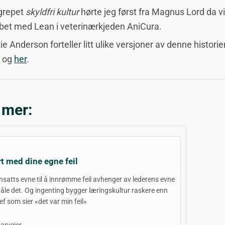
grepet
skyldfri kultur
hørte jeg først fra Magnus Lord da v
bet med Lean i veterinærkjeden AniCura.
ie Anderson forteller litt ulike versjoner av denne histori
r
og
her
.
 mer:
rt med dine egne feil
nsatts evne til å innrømme feil avhenger av lederens evne
å tåle det. Og ingenting bygger læringskultur raskere enn
ef som sier «det var min feil»