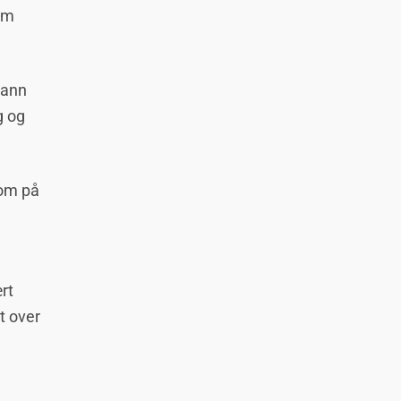
om
mann
g og
som på
rt
t over