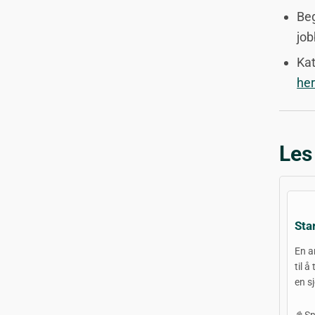
Be
job
Kat
he
Les
Sta
En a
til 
en sj