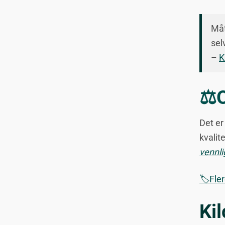
Måt
sel
–
K
⚖️
Det er
kvalit
vennli
🏷️Fle
Kil