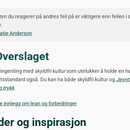
en du reagerer på andres feil på er viktigere enn feilen i 
v.
atie Anderson
Overslaget
 ingenting med
skyldfri kultur
som utelukker å holde en h
etsstandard også. Du kan ha både skyldfri kultur og
Jevnt
g trykk
.
re innlegg om lean og forbedringer
der og inspirasjon