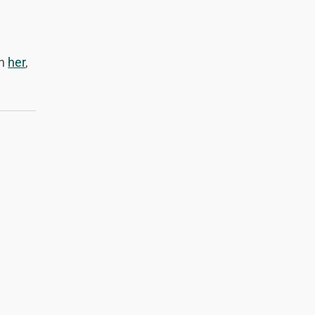
i
en
her
,