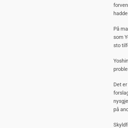
forven
hadde f
På mal
som Yo
sto til
Yoshin
proble
Det er
forsla
nysgje
på and
Skyldfr