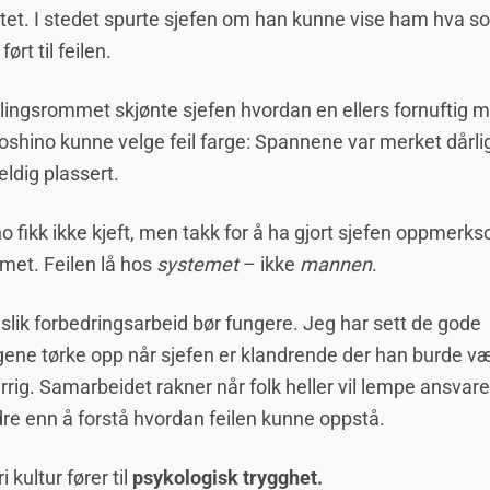
tet. I stedet spurte sjefen om han kunne vise ham hva s
ørt til feilen.
ingsrommet skjønte sjefen hvordan en ellers fornuftig 
shino kunne velge feil farge: Spannene var merket dårli
feldig plassert.
o fikk ikke kjeft, men takk for å ha gjort sjefen oppmerk
met. Feilen lå hos
systemet
– ikke
mannen
.
 slik forbedringsarbeid bør fungere. Jeg har sett de gode
gene tørke opp når sjefen er klandrende der han burde væ
rrig. Samarbeidet rakner når folk heller vil lempe ansvare
re enn å forstå hvordan feilen kunne oppstå.
i kultur fører til
psykologisk trygghet.