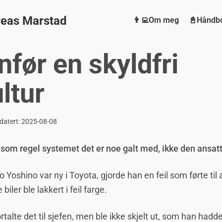
eas Marstad
👨‍💻Om meg
📓Håndb
nfør en skyldfri
ltur
datert:
2025-08-08
 som regel systemet det er noe galt med, ikke den ansatt
o Yoshino var ny i Toyota, gjorde han en feil som førte til 
biler ble lakkert i feil farge.
rtalte det til sjefen, men ble ikke skjelt ut, som han hadd