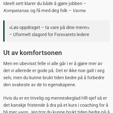
Ideelt sett klarer du både å gjøre jobben –
Kompetanse
, og få med deg folk –
Varme
.
«Løs oppdraget – ta vare på dine menn»
– Uformelt slagord for Forsvarets ledere
Ut av komfortsonen
Men en ubevisst felle vi alle går i er å gjøre mer av
det vi allerede er gode på. Det er ikke noe galt i seg
selv, men du kunne brukt tiden bedre på å forbedre
den svakeste av de to egenskapene.
Hvis du er en trivelig og menneskeglad HR-sjef så er
det kanskje fristende å dra på et kurs i coaching for å
bli mer
varm
. Jeg tror du kunne brukt tiden bedre på å