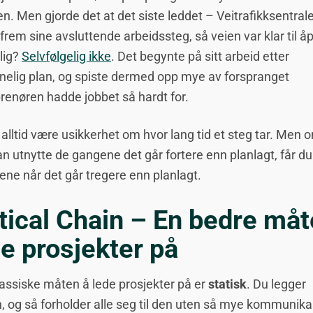
den. Men gjorde det at det siste leddet – Veitrafikksentral
t frem sine avsluttende arbeidssteg, så veien var klar til å
dlig?
Selvfølgelig ikke
. Det begynte på sitt arbeid etter
nelig plan, og spiste dermed opp mye av forspranget
renøren hadde jobbet så hardt for.
l alltid være usikkerhet om hvor lang tid et steg tar. Men 
an utnytte de gangene det går fortere enn planlagt, får d
ne når det går tregere enn planlagt.
tical Chain – En bedre måt
e prosjekter på
assiske måten å lede prosjekter på er
statisk
. Du legger
, og så forholder alle seg til den uten så mye kommunika