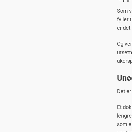
Som vi
fyller 
er det
Og ver
utsett
ukers
Unø
Det er
Et dok
lengre
som er