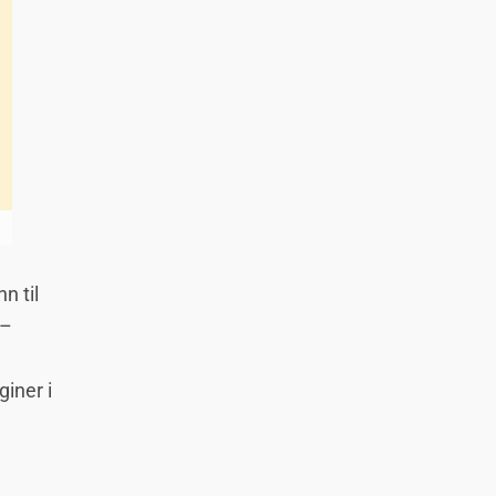
n til
 –
iner i