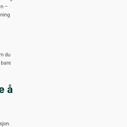
en –
pning
om du
u bare
e å
sjon.