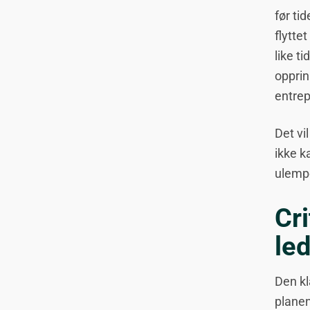
før ti
flytte
like ti
opprin
entrep
Det vi
ikke k
ulempe
Cri
led
Den kl
planen