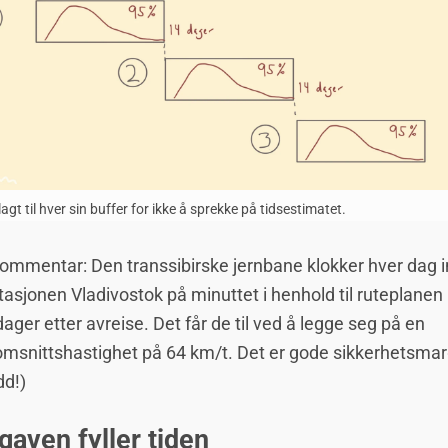
 lagt til hver sin buffer for ikke å sprekke på tidsestimatet.
ommentar: Den transsibirske jernbane klokker hver dag in
asjonen Vladivostok på minuttet i henhold til ruteplanen
ager etter avreise. Det får de til ved å legge seg på en
msnittshastighet på 64 km/t. Det er gode sikkerhetsmarg
dd!)
aven fyller tiden