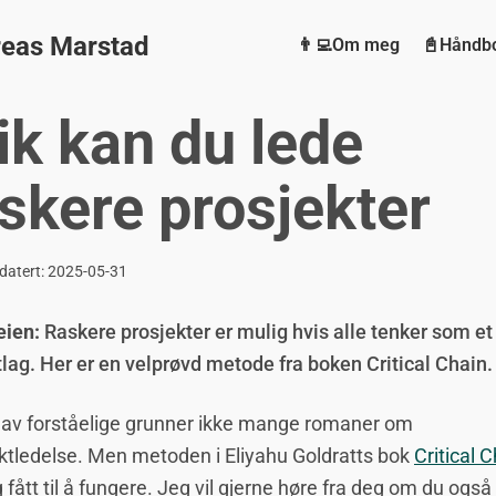
eas Marstad
👨‍💻Om meg
📓Håndb
ik kan du lede
skere prosjekter
datert:
2025-05-31
eien:
Raskere prosjekter er mulig hvis alle tenker som et
tlag. Her er en velprøvd metode fra boken Critical Chain.
 av forståelige grunner ikke mange romaner om
ktledelse. Men metoden i Eliyahu Goldratts bok
Critical 
g fått til å fungere. Jeg vil gjerne høre fra deg om du også