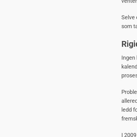
venter
Selve 
som tar
Rigi
Ingen 
kalend
proses
Proble
allere
ledd f
fremsk
I 2009