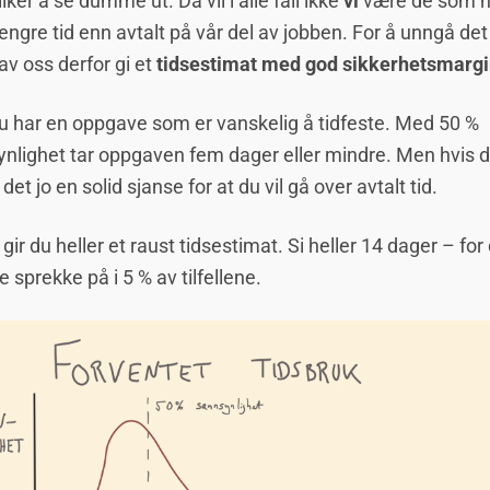
liker å se dumme ut. Da vil i alle fall ikke
vi
være de som h
lengre tid enn avtalt på vår del av jobben. For å unngå det 
 av oss derfor gi et
tidsestimat med god sikkerhetsmargi
du har en oppgave som er vanskelig å tidfeste. Med 50 %
nlighet tar oppgaven fem dager eller mindre. Men hvis d
 det jo en solid sjanse for at du vil gå over avtalt tid.
gir du heller et raust tidsestimat. Si heller 14 dager – for 
e sprekke på i 5 % av tilfellene.