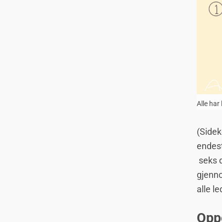
Alle har
(Sidek
endest
seks d
gjenno
alle le
Oppg