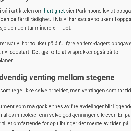
 så i artikkelen om
hurtighet
sier Parkinsons lov at oppg
tiden de får til rådighet. Hvis vi har satt av to uker til oppg
 sjelden den tar mindre enn det.
re: Når vi har to uker på å fullføre en fem-dagers oppgav
er vi oppstart. Det gjør ofte at vi sprekker også på to-
planen.
dvendig venting mellom stegene
 som regel ikke selve arbeidet, men ventingen som tar tid
ument som må godkjennes av fire avdelinger blir liggend
 i alles innbokser enn selve godkjenningene krever. En pa
 til et omfattende forløp tilbringer det meste av tiden på