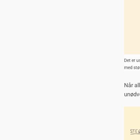
Det er u
med stør
Når al
unødve