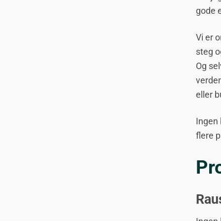
gode 
Vi er 
steg o
Og sel
verden
eller 
Ingen 
flere 
Pr
Rau