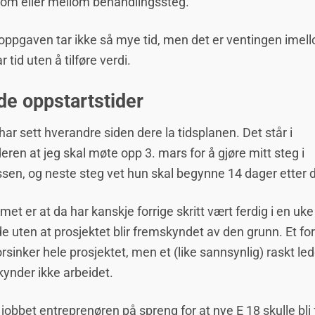
om eller mellom behandlingssteg.
oppgaven tar ikke så mye tid, men det er ventingen imel
 tid uten å tilføre verdi.
de oppstartstider
har sett hverandre siden dere la tidsplanen. Det står i
eren at jeg skal møte opp 3. mars for å gjøre mitt steg i
sen, og neste steg vet hun skal begynne 14 dager etter d
met er at da har kanskje forrige skritt vært ferdig i en uke
de uten at prosjektet blir fremskyndet av den grunn. Et fo
orsinker hele prosjektet, men et (like sannsynlig) raskt le
ynder ikke arbeidet.
 jobbet entreprenøren på spreng for at nye E 18 skulle bli 