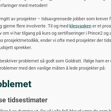
erfaringer med metoden!
omgitt av prosjekter – tidsavgrensede jobber som krever f
g gjerne flere involverte. Til og med
klesvasken
er et pros
v om vi har tilgang på kurs og sertifiseringer i Prince2 og a
s prosjektmetodikk, ender vi ofte med prosjekter der tid
budsjett sprekker.
beskriver problemet så godt som Goldratt. Ifølge ham er 
problemer med den vanlige måten å lede prosjekter på:
oblemet
se tidsestimater