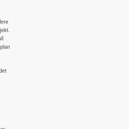
lere
jekt.
ll
splan
det