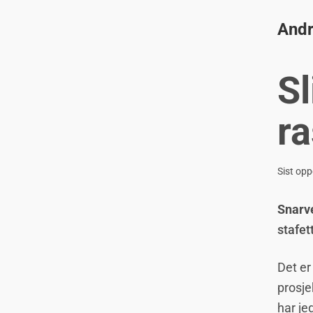
Andr
Sl
ra
Sist opp
Snarv
stafet
Det er
prosje
har je