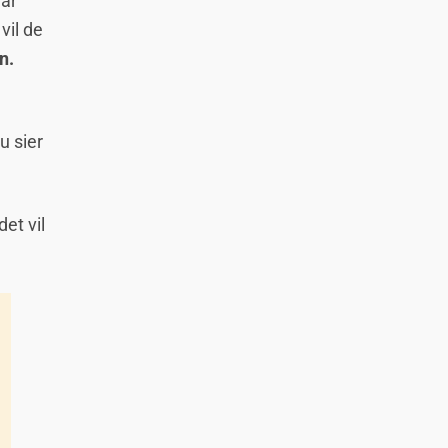
ar
vil de
n.
u sier
det vil