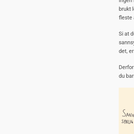
Ingen 
brukt 
fleste
Si at 
sannsy
det, er
Derfor 
du bar