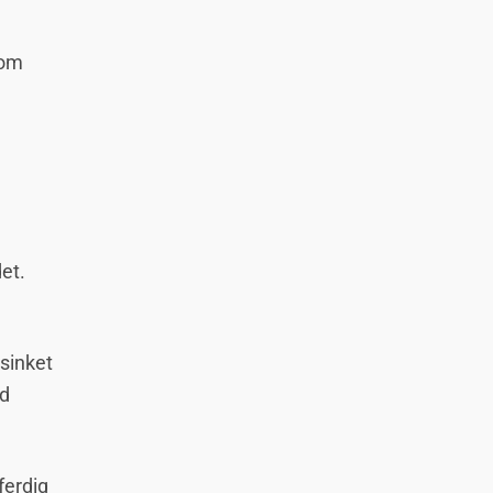
lom
et.
rsinket
dd
ferdig