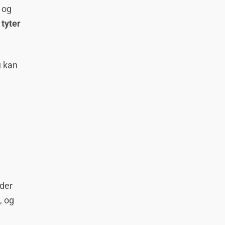
 og
 tyter
u kan
der
, og