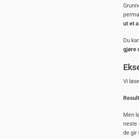
Grunne
perma
ut et 
Du kan
gjøre 
Ekse
Vi løs
Result
Men l
neste 
de gir