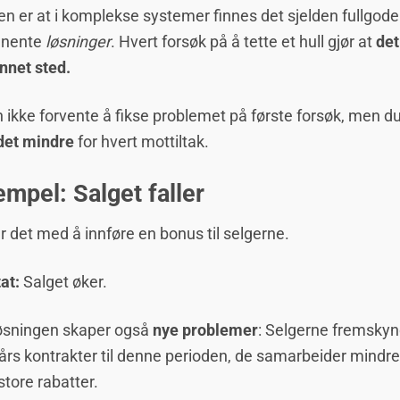
n er at i komplekse systemer finnes det sjelden fullgode
nente
løsninger
. Hvert forsøk på å tette et hull gjør at
det
annet sted.
 ikke forvente å fikse problemet på første forsøk, men d
det mindre
for hvert mottiltak.
mpel: Salget faller
er det med å innføre en bonus til selgerne.
at:
Salget øker.
øsningen skaper også
nye problemer
: Selgerne fremskyn
års kontrakter til denne perioden, de samarbeider mindre
 store rabatter.