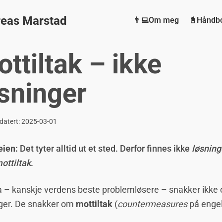
eas Marstad
👨‍💻Om meg
📓Håndb
ttiltak – ikke
sninger
datert:
2025-03-01
eien:
Det tyter alltid ut et sted. Derfor finnes ikke
løsning
ottiltak
.
 – kanskje verdens beste problemløsere – snakker ikke
ger. De snakker om
mottiltak
(
countermeasures
på engel