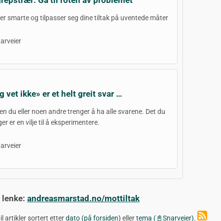
 er smarte og tilpasser seg dine tiltak på uventede måter
arveier
g vet ikke» er et helt greit svar …
en du eller noen andre trenger å ha alle svarene. Det du
er er en vilje til å eksperimentere.
arveier
 lenke:
andreasmarstad.no/mottiltak
il artikler sortert etter
dato (på forsiden)
eller
tema (📓Snarveier)
.