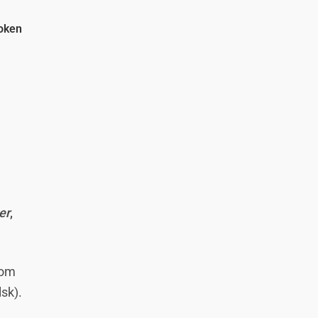
oken
er
,
 om
sk).