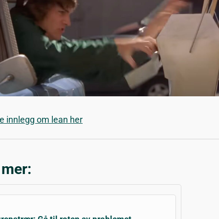
re innlegg om lean her
 mer:
repstrær: Gå til roten av problemet