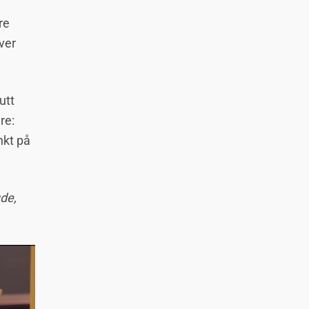
re
ever
utt
re:
nkt på
de,