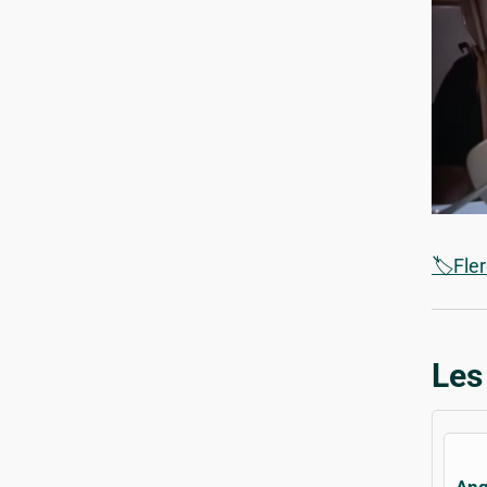
🏷️Fle
Les
Ang