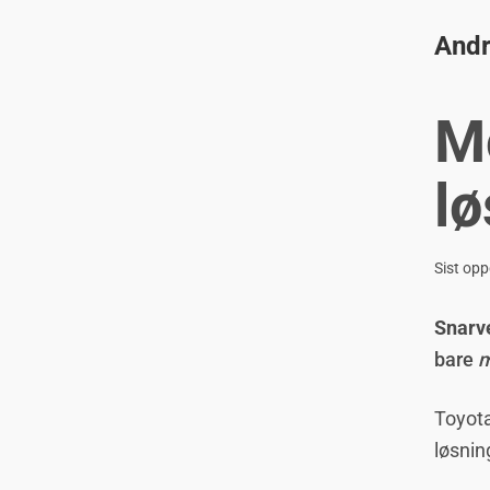
Andr
Mo
lø
Sist opp
Snarv
bare
m
Toyota
løsnin