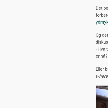
Det be
forber
ydmyk
Og det
diskus
«Hva t
ennå?
Eller 
where’