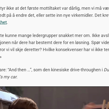
tyr ikke at det første mottiltaket var dårlig, men vi må væ
edt på å endre det, eller sette inn nye virkemidler. Det kr
het
.
te kunne mange ledergrupper snakket mer om. Ikke avsl
jonen når dere har bestemt dere for en løsning. Spør vide
ror vi vil skje deretter? Hvilke konsekvenser har vi ikke te
»
bare: “And then …”, som den kinesiske drive-throughen i
Du
s my car.