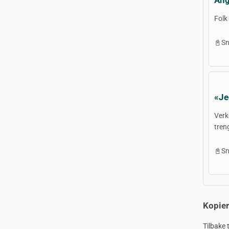
Folk
📓Sn
«Je
Verk
treng
📓Sn
Kopier
Tilbake t