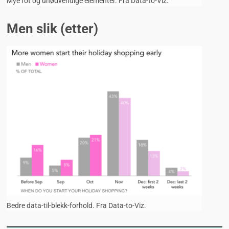
Mye rot og unødvendige elementer. Fra Data-to-Viz.
Men slik (etter)
Bedre data-til-blekk-forhold. Fra Data-to-Viz.