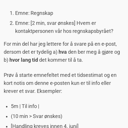
Emne: Regnskap
Emne: [2 min, svar ønskes] Hvem er
kontaktpersonen vår hos regnskapsbyrået?
For min del har jeg lettere for å svare på en e-post,
dersom det er tydelig a)
hva
den ber meg å gjøre og
b)
hvor lang tid
det kommer til å ta.
Prøv å starte emnefeltet med et tidsestimat og en
kort notis om denne e-posten kun er til info eller
krever et svar. Eksempler:
5m | Til info |
(10 min > Svar ønskes)
[Handling kreves innen 4. juni]